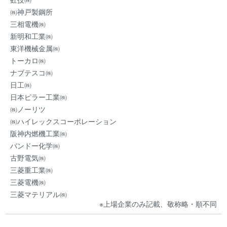
㈱神戸製鋼所
三相電機㈱
新明和工業㈱
東洋機械金属㈱
トーカロ㈱
ナブテスコ㈱
日工㈱
日本ピラー工業㈱
㈱ノーリツ
㈱ハイレックスコーポレーション
阪神内燃機工業㈱
バンドー化学㈱
古野電気㈱
三菱重工業㈱
三菱電機㈱
三菱マテリアル㈱
※上場企業のみ記載、敬称略・順不同