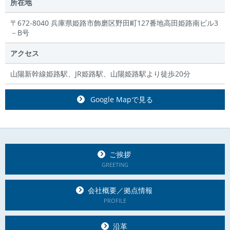
所在地
〒672‐8040 兵庫県姫路市飾磨区野田町127番地高田姫路南ビル3
－B号
アクセス
山陽新幹線姫路駅、JR姫路駅、山陽姫路駅より徒歩20分
Google Mapで見る
ご挨拶
GREETING
会社概要／拠点情報
PROFILE
沿革