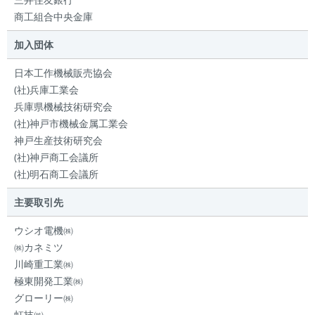
商工組合中央金庫
加入団体
日本工作機械販売協会
(社)兵庫工業会
兵庫県機械技術研究会
(社)神戸市機械金属工業会
神戸生産技術研究会
(社)神戸商工会議所
(社)明石商工会議所
主要取引先
ウシオ電機㈱
㈱カネミツ
川崎重工業㈱
極東開発工業㈱
グローリー㈱
虹技㈱