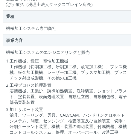
定行 敏弘（税理士法人タックスブレイン所長）
業種
機械加工システム専門商社
事業内容
機械加工システムのエンジニアリングと販売
1.工作機械、鍛圧・塑性加工機械
工作機械（切削加工機、研削加工機、放電加工機）、プレス機
械、板金加工機械、レーザー加工機、プラズマ加工機、プラス
チック射出成形機、その他の加工機
2.工程プロセス処理装置
溶接機械、工業炉、誘導加熱装置、洗浄装置、ショットブラス
ト、塗装装置、表面処理装置、自動組立機、自動梱包機、電子
部品実装装置
3.加工サポート装置
治具、ツーリング、刃具、CAD/CAM、ハンドリングロボット
システム、測定、センシング、検査装置及び自動装置、切削・
研削クーラント装置、機械・装置の周辺装置、付属機器、機械
コントロールシステム、修理、オーバーホール、改造工事