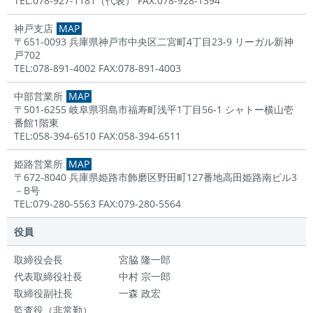
TEL:078-927-1181（代表） FAX:078-928-1394
神戸支店
MAP
〒651-0093 兵庫県神戸市中央区二宮町4丁目23-9 リーガル新神
戸702
TEL:078-891-4002 FAX:078-891-4003
中部営業所
MAP
〒501-6255 岐阜県羽島市福寿町浅平1丁目56-1 シャトー横山壱
番館1階東
TEL:058-394-6510 FAX:058-394-6511
姫路営業所
MAP
〒672‐8040 兵庫県姫路市飾磨区野田町127番地高田姫路南ビル3
－B号
TEL:079‐280‐5563 FAX:079‐280‐5564
役員
取締役会長
宮脇 隆一郎
代表取締役社長
中村 宗一郎
取締役副社長
一森 政宏
監査役（非常勤）